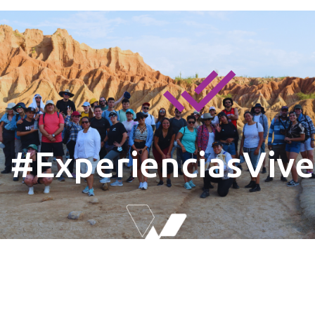
#ExperienciasViv